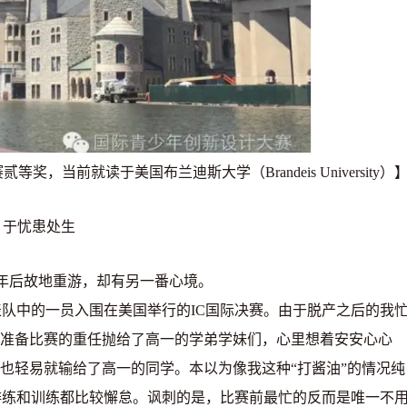
赛贰等奖，当前就读于美国布兰迪斯大学（
Brandeis University
）
活力青春、创新有我—
于忧患处生
少年科技交流活动在
年后故地重游，却有另一番心境。
表队中的一员入围在美国举行的
IC
国际决赛。由于脱产之后的我
准备比赛的重任抛给了高一的学弟学妹们，心里想着安安心心
也轻易就输给了高一的同学。本以为像我这种
“
打酱油
”
的情况纯
排练和训练都比较懈怠。讽刺的是，比赛前最忙的反而是唯一不