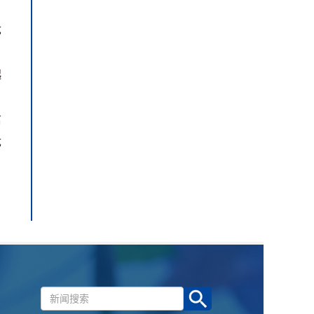
忧
起
信
优