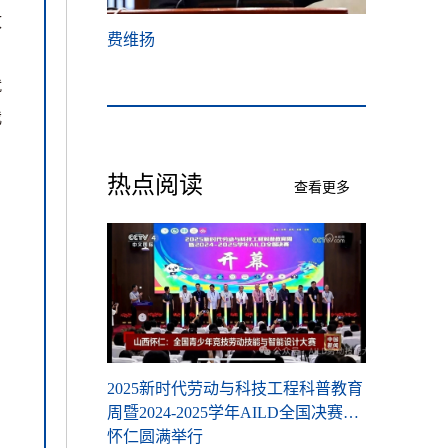
致
用技能高级研修
费维扬
2025新
。
助力教育智能化
周暨2024-
就
怀仁圆满举
我
热点阅读
查看更多
科技工程科普教育
2025新时代劳动与科技工程科普教育
2025新
AILD全国决赛在
周暨2024-2025学年AILD全国决赛在
周暨2024-
怀仁圆满举行
怀仁圆满举