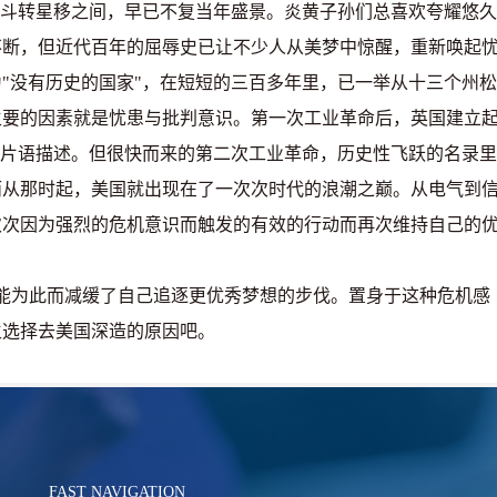
但斗转星移之间，早已不复当年盛景。炎黄子孙们总喜欢夸耀悠久
不断，但近代百年的屈辱史已让不少人从美梦中惊醒，重新唤起
为
"
没有历史的国家
"
，在短短的三百多年里，已一举从十三个州松
主要的因素就是忧患与批判意识。第一次工业革命后，英国建立
片语描述。但很快而来的第二次工业革命，历史性飞跃的名录里
而从那时起，美国就出现在了一次次时代的浪潮之巅。从电气到
次次因为强烈的危机意识而触发的有效的行动而再次维持自己的
能为此而减缓了自己追逐更优秀梦想的步伐。置身于这种危机感
生选择去美国深造的原因吧。
FAST NAVIGATION