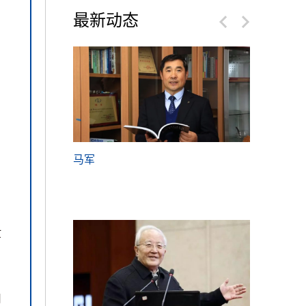
最新动态
】
—2025陆港青
马军
2026新
香港圆满举行
周参会回执
忙
用