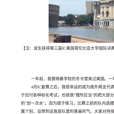
【注：该生获得第三届
IC
美国哥伦比亚大学国际决
一年前，我曾随着学校的冬令营来过美国。一
4月
IC
复赛之后，我很幸运的成为南外两支代
于应付各种标化考试，也就很
“
理所应当
”
的把大部分
的
"
划一次水
"
。因为疏于练习，比赛之前的队内选拔
属个别，没想到这竟是队里的普遍风气。大家对待