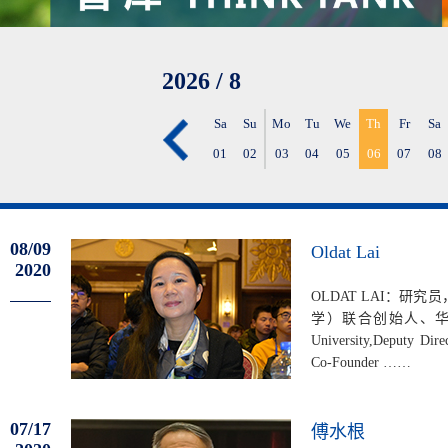
2026
/
8
Sa
Su
Mo
Tu
We
Th
Fr
Sa
01
02
03
04
05
06
07
08
08/09
Oldat Lai
2020
OLDAT LAI：研究
学）联合创始人、华科院（H
University,Deputy Dir
Co-Founder ……
07/17
傅水根